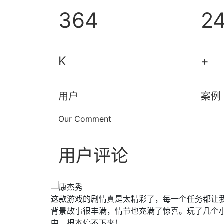
364
2
K
+
用户
案例
Our Comment
用户评论
这款游戏的剧情真是太精彩了，每一个任务都让
背景故事很丰满，情节也充满了惊喜。玩了几个
中，根本停不下来！