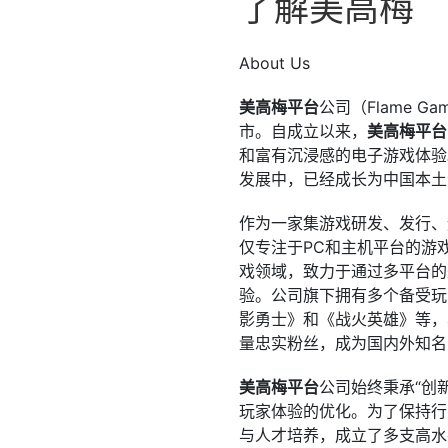
了解美高梅
About Us
美高梅平台
公司（Flame 
市。自成立以来，
美高梅平台
和富有沉浸感的电子游戏体验
发展中，已经成长为中国本土
作为一家集游戏研发、发行、
仅专注于PC和主机平台的游
戏领域，致力于通过多平台的
验。公司旗下拥有多个备受玩
影勇士》和《战火英雄》等，
量忠实粉丝，成为国内外知名
美高梅平台
公司始终秉承“创
玩家体验的优化。为了保持行
与人才培养，成立了多支高水