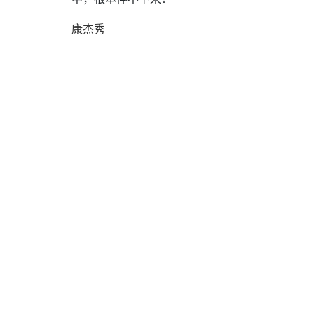
康杰秀
新增加的角色