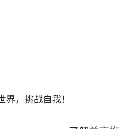
世界，挑战自我！