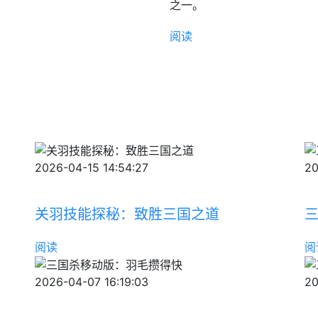
之一。
阅读
2026-04-15 14:54:27
20
关羽技能探秘：致胜三国之道
阅读
阅
2026-04-07 16:19:03
20