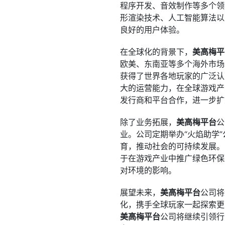
程序开发、音效制作等多个领
形渲染技术、人工智能算法以
良好的用户体验。
在全球化的背景下，
美高梅平
欧美、东南亚等多个海外市场
获得了世界各地玩家的广泛认
大的运营能力，在全球游戏产
发行商和平台合作，进一步扩
除了业务拓展，
美高梅平台
公
业。公司定期举办“火焰助学
育，推动社会的可持续发展。
于在游戏产业中推广绿色环保
对环境的影响。
展望未来，
美高梅平台
公司将
化，携手全球玩家一起探索更
美高梅平台
公司将继续引领行